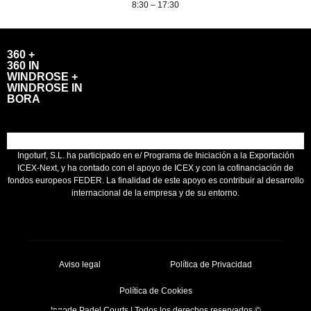
8:30 – 17:30
360 +
360 IN
WINDROSE +
WINDROSE IN
BORA
Ingoturf, S.L. ha participado en e/ Programa de Iniciación a la Exportación
ICEX-Next, y ha contado con el apoyo de ICEX y con la cofinanciación de
fondos europeos FEDER. La finalidad de este apoyo es contribuir al desarrollo
internacional de la empresa y de su entorno.
Aviso legal
Política de Privacidad
Política de Cookies
Ingode Padel Courts | Todos los derechos reservados ©