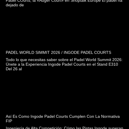
Padel COurts, la «Auger Court» en Shoptalk Europe El pádel ha
dejado de
PADEL WORLD SIMMIT 2026 / INGODE PADEL COURTS
Todo lo que necesitas saber sobre el Padel World Summit 2026:
Únete a la Experiencia Ingode Padel Courts en el Stand E310
Del 26 al
Así Es Como Ingode Padel Courts Cumplen Con La Normativa
FIP
Ingeniería de Alta Competición: Cómo las Pistas Ingode superan