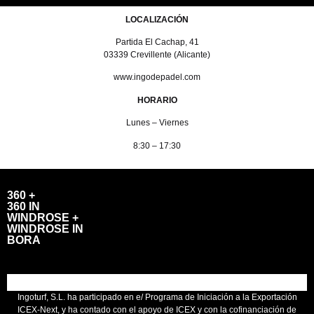
LOCALIZACIÓN
Partida El Cachap, 41
03339 Crevillente (Alicante)
www.ingodepadel.com
HORARIO
Lunes – Viernes
8:30 – 17:30
360 +
360 IN
WINDROSE +
WINDROSE IN
BORA
Ingoturf, S.L. ha participado en e/ Programa de Iniciación a la Exportación
ICEX-Next, y ha contado con el apoyo de ICEX y con la cofinanciación de