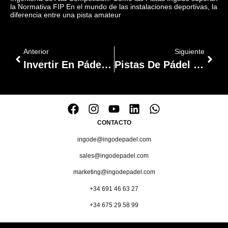
la Normativa FIP En el mundo de las instalaciones deportivas, la
diferencia entre una pista amateur
Anterior
Siguiente
Invertir En Pádel Con Garantía: La «Ventaja De Los Más De 23 Años» De Ingode Padel Courts
Pistas De Pádel En Hoteles:
CONTACTO
ingode@ingodepadel.com
sales@ingodepadel.com
marketing@ingodepadel.com
+34 691 46 63 27
+34 675 29 58 99