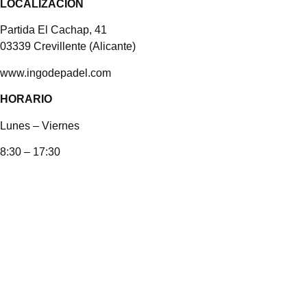
LOCALIZACIÓN
Partida El Cachap, 41
03339 Crevillente (Alicante)
www.ingodepadel.com
HORARIO
Lunes – Viernes
8:30 – 17:30
360 +
360 IN
WINDROSE +
WINDROSE IN
BORA