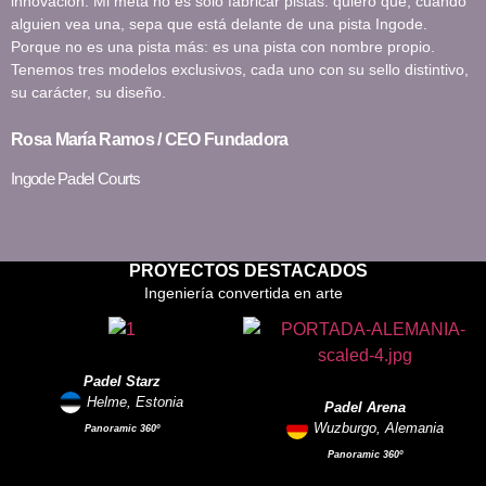
innovación. Mi meta no es solo fabricar pistas: quiero que, cuando
alguien vea una, sepa que está delante de una pista Ingode.
Porque no es una pista más: es una pista con nombre propio.
Tenemos tres modelos exclusivos, cada uno con su sello distintivo,
su carácter, su diseño.
Rosa María Ramos / CEO Fundadora
Ingode Padel Courts
PROYECTOS DESTACADOS
Ingeniería convertida en arte
Padel Starz
Helme, Estonia
Padel Arena
Wuzburgo, Alemania
Panoramic 360º
Panoramic 360º